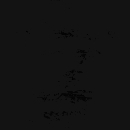
Legacy Bi
more
more